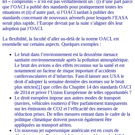
tel « compromis » n’en est pas véritablement un : (i) d’une part parce
que l’OACI a publié des standards pour pratiquement toutes les
situations et (ii) d’autre part, si l’OACI tardait à publier des
standards concernant de nouveaux aéronefs pour lesquels l’EASA
serait plus rapide, l’Europe devrait par la suite s’aligner dès leur
adoption par l’OACI.
La flexibilité, la faculté d’aller au-delà de la norme OACI, est
essentielle sur certains aspects. Quelques exemples :
Le bruit dans l’environnement est la deuxième menace
sanitaire environnementale après la pollution atmosphérique.
Le bruit des avions a des effets reconnus sur la santé et est
notamment un facteur de risque important d’accidents
cardiovasculaires et d’infarctus. Faut-il laisser aux USA le
droit d’adopter la semaine dernière des normes sur le bruit
plus strictes
[1]
que celles du Chapitre 14 des standards OACI
de 2014 et priver l’Union Européenne de telles opportunités ?
Le droit européen impose aux autres modes de transport
(navires, véhicules routiers) d’être parfaitement transparents
sur les émissions de CO2 et l’efficacité des mesures de
réduction prises. De telles mesures entrant dans le cadre de la
politique climatique doivent pouvoir également être
appliquées au transport aérien.
Un nouveau jet supersonique américain est en cours de