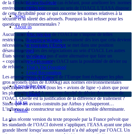
Going To Court
de la flexibilité nécessaire, le cas échéant, pour améliorer les normes
Offer help
environnementales convenues au sein de l’OACI. L’EASA dispose
de cette flexibilité pour ce qui concerne les normes relatives à la
News
sécurité et la sûreté des aéronefs. Pourquoi la lui refuser pour les
questions environnementales ?
About us
Aucun autre État membre de l’OACI ne s’impose de telles
Who We Are
restrictions, ils appliquent leur souveraineté dès lors que cela devient
Become a Member
nécessaire. Au contraire, l’Europe se met dans une position
If You Like UECNA
désavantageuse lors des négociations au sein d’OACI. Les autres
Poll
États savent qu’elle n’a pas d’autre alternative que faire un
Newsletter
« copier/coller » des normes OACI sans la possibilité de dévier ou
Why Donate?
de refuser.
That’s The Question!
Legal Recognition
Les amendements du Conseil de l’Europe font échapper les plus
Privacy Policy
gros aéronefs (plus de 8.000kg) aux normes environnementales
Knowledge base
spécifiques de l’EASA (tous les « avions de ligne ») alors que pour
les plus petits l’EASA aura cette faculté de dévier des normes de
Library
l’OACI. Quelle est la justification de la différence de traitement ?
Ask us
Sinon que les avions construits par Airbus y échapperont…
L’influence du constructeur sur la rédaction semble déterminante.
Donate
La plus récente version du texte proposée par la France prévoit que
les standards de l’OACI doivent s’appliquer, l’EASA ayant une plus
grande liberté lorsqu’aucun standard n’a été adopté par l’OACI. Un