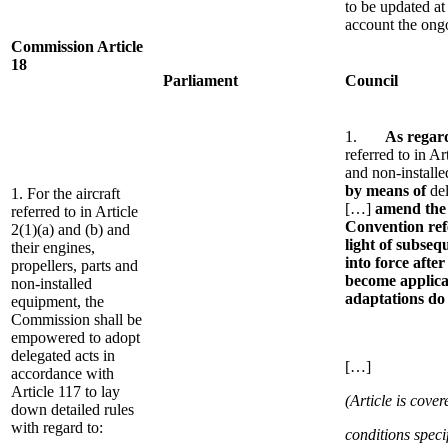
to be updated at 
account the on
Commission Article
18
Parliament
Council
1.
As regard
referred to in Ar
and non-install
by means of
del
1. For the aircraft
[…]
amend the 
referred to in Article
Convention refe
2(1)(a) and (b) and
light of subse
their engines,
into force afte
propellers, parts and
become applicab
non-installed
adaptations do 
equipment, the
Commission shall be
empowered to adopt
delegated acts in
[…]
accordance with
Article 117 to lay
(Article is cover
down detailed rules
with regard to:
conditions speci