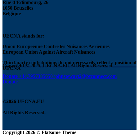
Rue d’Edimbourg, 26
1050 Bruxelles
Belgique
UECNA stands for:
Union Européenne Contre les Nuisances Aériennes
European Union Against Aircraft Nuisances
Third-party contributions do not necessarily reflect a position of
Copyright © 2025, UECNA.EU All Rights Reserved.
UECNA
Donate
+44.7957385650
johnstewart2@btconnect.com
Donate
©2026 UECNA.EU
All Rights Reserved.
Copyright 2026 ©
Flatsome Theme