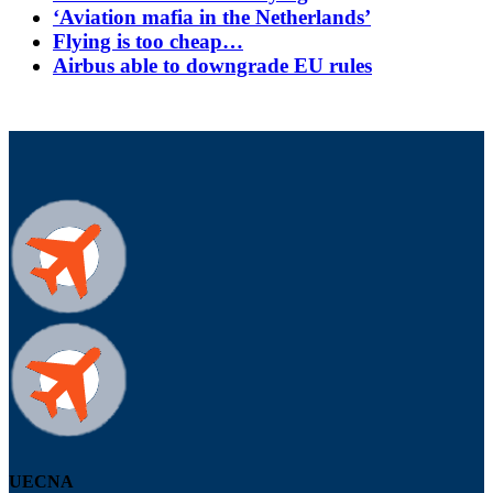
‘Aviation mafia in the Netherlands’
Flying is too cheap…
Airbus able to downgrade EU rules
UECNA