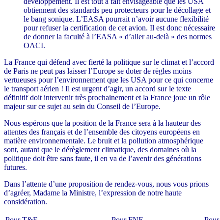
développement. Il est tout à fait envisageable que les USA
obtiennent des standards peu protecteurs pour le décollage et
le bang sonique. L’EASA pourrait n’avoir aucune flexibilité
pour refuser la certification de cet avion. Il est donc nécessaire
de donner la faculté à l’EASA « d’aller au-delà » des normes
OACI.
La France qui défend avec fierté la politique sur le climat et l’accord
de Paris ne peut pas laisser l’Europe se doter de règles moins
vertueuses pour l’environnement que les USA pour ce qui concerne
le transport aérien ! Il est urgent d’agir, un accord sur le texte
définitif doit intervenir très prochainement et la France joue un rôle
majeur sur ce sujet au sein du Conseil de l’Europe.
Nous espérons que la position de la France sera à la hauteur des
attentes des français et de l’ensemble des citoyens européens en
matière environnementale. Le bruit et la pollution atmosphérique
sont, autant que le dérèglement climatique, des domaines où la
politique doit être sans faute, il en va de l’avenir des générations
futures.
Dans l’attente d’une proposition de rendez-vous, nous vous prions
d’agréer, Madame la Ministre, l’expression de notre haute
considération.
Pour T&E
Pour FNE
Pou