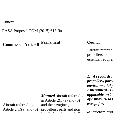
Annexe
EASA Proposal COM (2015) 613 final
Parliament
Council
Commission Article 9
Aircraft referred
propellers, part
essential requir
1. As regards n
propellers, par
environmental p
Amendment 11-B
applicable on 1 
Manned
aircraft referred to
of Annex 16 to
in Article 2(1)(a) and (b)
except for:
Aircraft referred to in
and their engines,
Article 2(1)(a) and (b)
propellers, parts and non-
(a) aircraft, an