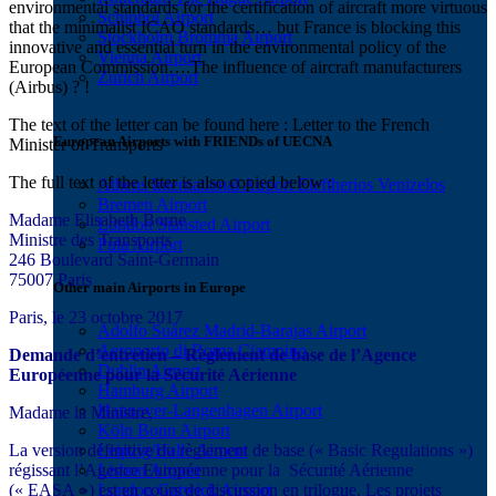
environmental standards for the certification of aircraft more virtuous
Schiphol Airport
that the minimalist ICAO standards… but France is blocking this
Stockholm Bromma Airport
innovative and essential turn in the environmental policy of the
Vienna Airport
European Commission….The influence of aircraft manufacturers
Zurich Airport
(Airbus) ? !
The text of the letter can be found here : Letter to the French
European Airports with FRIENDs of UECNA
Minister of Transports
The full text of the letter is also copied below :
Athens International Airport Eleftherios Venizelos
Bremen Airport
Madame Elisabeth Borne
London Stansted Airport
Ministre des Transports
Pula Airport
246 Boulevard Saint-Germain
75007 Paris
Other main Airports in Europe
Paris, le 23 octobre 2017
Adolfo Suárez Madrid-Barajas Airport
Aeroporto di Roma Ciampino
Demande d’entretien – Règlement de base de l’Agence
Dublin Airport
Européenne pour la Sécurité Aérienne
Hamburg Airport
Hannover-Langenhagen Airport
Madame la Ministre,
Köln Bonn Airport
Leipzig/Halle Airport
La version définitive du règlement de base (« Basic Regulations »)
Lisbon Airport
régissant l’Agence Européenne pour la Sécurité Aérienne
London Gatwick Airport
(« EASA ») est en cours de discussion en trilogue. Les projets