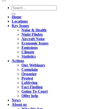
Home
Locations
Key Issues
Noise & Health
Night Flights
Aircraft Noise
Economic Issues
Emissions
Climate
Statistics
Actions
Our Webinars
Complain
Organize
Protest
Lobbying
Fact Finding
Going To Court
Offer help
News
About us
Who We Are